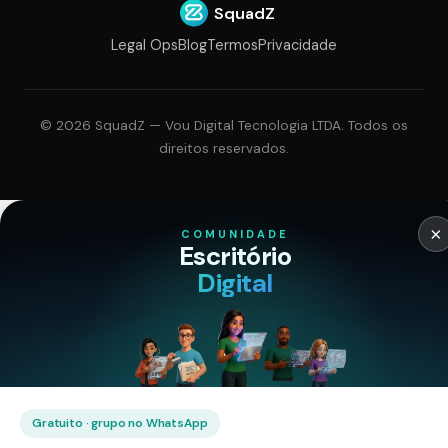
SquadZ
Legal Ops
Blog
Termos
Privacidade
©
2026
SquadZ — Vou Digital Tecnologia LTDA. Todos os
direitos reservados.
×
COMUNIDADE
Escritório
Digital
Gratuito · grupo no WhatsApp