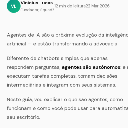
Vinicius Lucas
VL
12 min de leitura
22 Mar 2026
Fundador, SquadZ
Agentes de IA são a próxima evolução da inteligênc
artificial — e estão transformando a advocacia.
Diferente de chatbots simples que apenas
respondem perguntas,
agentes são autônomos
: e
executam tarefas completas, tomam decisões
intermediárias e integram com seus sistemas.
Neste guia, vou explicar o que são agentes, como
funcionam e como você pode usar para automatiz
seu escritório.