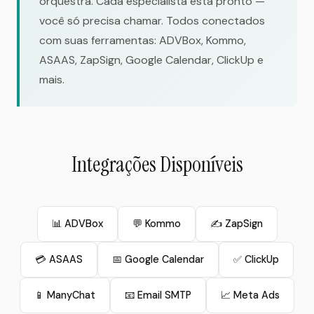
orquestra. Cada especialista está pronto —
você só precisa chamar. Todos conectados
com suas ferramentas: ADVBox, Kommo,
ASAAS, ZapSign, Google Calendar, ClickUp e
mais.
Integrações Disponíveis
📊 ADVBox
💬 Kommo
✍️ ZapSign
💳 ASAAS
📅 Google Calendar
✅ ClickUp
📱 ManyChat
📧 Email SMTP
📈 Meta Ads