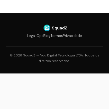
SquadZ
Legal Ops
Blog
Termos
Privacidade
©
2026
SquadZ — Vou Digital Tecnologia LTDA. Todos os
direitos reservados.