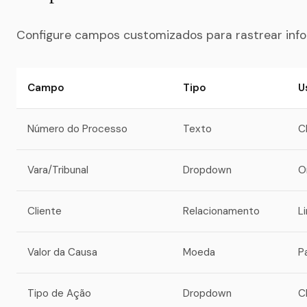
Configure campos customizados para rastrear info
Campo
Tipo
U
Número do Processo
Texto
C
Vara/Tribunal
Dropdown
O
Cliente
Relacionamento
L
Valor da Causa
Moeda
P
Tipo de Ação
Dropdown
C